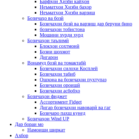
Барфҳои Ҳизби кайҳон
Неъматҳои Ҳизби баҳор
Неъматҳои Ҳизби варзиш
Бозичаҳо ва бозӣ
Бозичаҳои бозӣ ва варзиш дар беруни бино
бозичаҳои тобистона
Мошини хурди хурд
Бозичаҳои таълимӣ
Блокҳои сохтмонӣ
Бозии шохмот
Дигарон
Вонамуд бозӣ ва томактабӣ
Бозичаҳои силоҳи Косплей
Бозичаҳои табиб
Ошхона ва бозичаҳои пухтупаз
Бозичаҳои ороишӣ
Бозичаҳои асбобҳо
Бозичаҳои фиджет
Ассортимент Fidget
Дигар бозичаҳои навоварӣ ва гаг
Бозичаро пахш кунед
Бозичаҳои Wind UP
Дар бораи мо
Намоиши ширкат
Ахбор