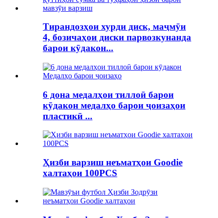
Тирандозҳои хурди диск, маҷмӯи
4, бозичаҳои диски парвозкунанда
барои кӯдакон...
6 дона медалҳои тиллоӣ барои
кӯдакон медалҳо барои ҷоизаҳои
пластикӣ ...
Ҳизби варзиш неъматҳои Goodie
халтаҳои 100PCS