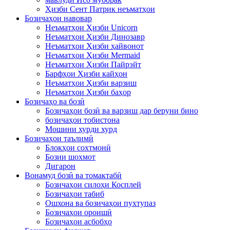
Ҳизби Сент Патрик неъматҳои
Бозичаҳои навовар
Неъматҳои Ҳизби Unicorn
Неъматҳои Ҳизби Динозавр
Неъматҳои Ҳизби ҳайвонот
Неъматҳои Ҳизби Mermaid
Неъматҳои Ҳизби Пайрэйт
Барфҳои Ҳизби кайҳон
Неъматҳои Ҳизби варзиш
Неъматҳои Ҳизби баҳор
Бозичаҳо ва бозӣ
Бозичаҳои бозӣ ва варзиш дар беруни бино
бозичаҳои тобистона
Мошини хурди хурд
Бозичаҳои таълимӣ
Блокҳои сохтмонӣ
Бозии шохмот
Дигарон
Вонамуд бозӣ ва томактабӣ
Бозичаҳои силоҳи Косплей
Бозичаҳои табиб
Ошхона ва бозичаҳои пухтупаз
Бозичаҳои ороишӣ
Бозичаҳои асбобҳо