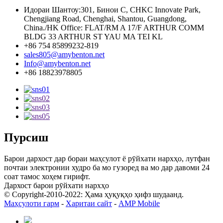
Идораи Шантоу:301, Бинои C, CHKC Innovate Park,
Chengjiang Road, Chenghai, Shantou, Guangdong,
China./HK Office: FLAT/RM A 17/F ARTHUR COMM
BLDG 33 ARTHUR ST YAU MA TEI KL
+86 754 85899232-819
sales805@amybenton.net
Info@amybenton.net
+86 18823978805
Пурсиш
Барои дархост дар бораи маҳсулот ё рӯйхати нархҳо, лутфан
почтаи электронии худро ба мо гузоред ва мо дар давоми 24
соат тамос хоҳем гирифт.
Дархост барои рӯйхати нархҳо
© Copyright-2010-2022: Ҳама ҳуқуқҳо ҳифз шудаанд.
Маҳсулоти гарм
-
Харитаи сайт
-
AMP Mobile