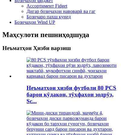
Бозичаҳои фиджет
Ассортимент Fidget
Дигар бозичаҳои навоварӣ ва гаг
Бозичаро пахш кунед
Бозичаҳои Wind UP
Маҳсулоти пешниҳодшуда
Неъматҳои Ҳизби варзиш
Неъматҳои ҳизби футболи 80 PCS
барои кӯдакон, тӯҳфаҳои зодрӯз,
Sc...