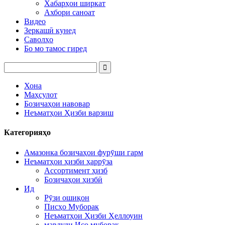
Хабарҳои ширкат
Ахбори саноат
Видео
Зеркашӣ кунед
Саволҳо
Бо мо тамос гиред
Хона
Маҳсулот
Бозичаҳои навовар
Неъматҳои Ҳизби варзиш
Категорияҳо
Амазонка бозичаҳои фурӯши гарм
Неъматҳои ҳизби ҳаррӯза
Ассортимент ҳизб
Бозичаҳои ҳизбӣ
Ид
Рӯзи ошиқон
Писҳо Муборак
Неъматҳои Ҳизби Ҳеллоуин
мавлуди Исо муборак