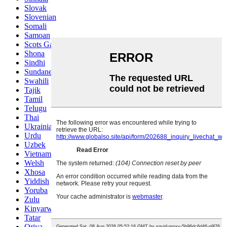
Slovak
Slovenian
Somali
Samoan
Scots Gaelic
Shona
Sindhi
Sundanese
Swahili
Tajik
Tamil
Telugu
Thai
Ukrainian
Urdu
Uzbek
Vietnamese
Welsh
Xhosa
Yiddish
Yoruba
Zulu
Kinyarwanda
Tatar
Oriya