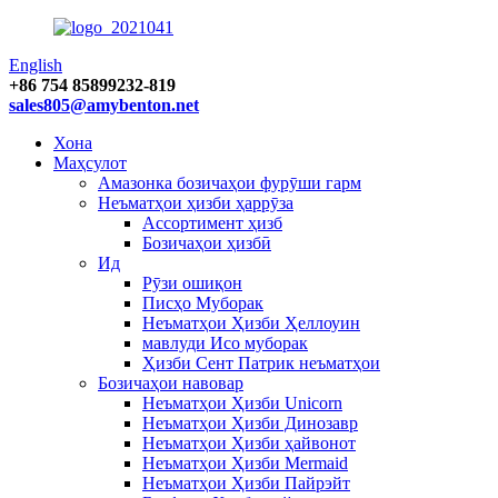
English
+86 754 85899232-819
sales805@amybenton.net
Хона
Маҳсулот
Амазонка бозичаҳои фурӯши гарм
Неъматҳои ҳизби ҳаррӯза
Ассортимент ҳизб
Бозичаҳои ҳизбӣ
Ид
Рӯзи ошиқон
Писҳо Муборак
Неъматҳои Ҳизби Ҳеллоуин
мавлуди Исо муборак
Ҳизби Сент Патрик неъматҳои
Бозичаҳои навовар
Неъматҳои Ҳизби Unicorn
Неъматҳои Ҳизби Динозавр
Неъматҳои Ҳизби ҳайвонот
Неъматҳои Ҳизби Mermaid
Неъматҳои Ҳизби Пайрэйт