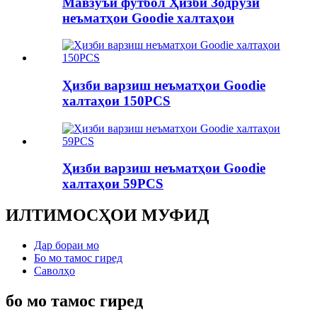
Мавзӯъи футбол Ҳизби Зодрӯзи
неъматҳои Goodie халтаҳои
Ҳизби варзиш неъматҳои Goodie
халтаҳои 150PCS
Ҳизби варзиш неъматҳои Goodie
халтаҳои 59PCS
ИЛТИМОСҲОИ МУФИД
Дар бораи мо
Бо мо тамос гиред
Саволҳо
бо мо тамос гиред