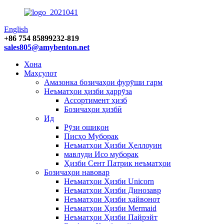
English
+86 754 85899232-819
sales805@amybenton.net
Хона
Маҳсулот
Амазонка бозичаҳои фурӯши гарм
Неъматҳои ҳизби ҳаррӯза
Ассортимент ҳизб
Бозичаҳои ҳизбӣ
Ид
Рӯзи ошиқон
Писҳо Муборак
Неъматҳои Ҳизби Ҳеллоуин
мавлуди Исо муборак
Ҳизби Сент Патрик неъматҳои
Бозичаҳои навовар
Неъматҳои Ҳизби Unicorn
Неъматҳои Ҳизби Динозавр
Неъматҳои Ҳизби ҳайвонот
Неъматҳои Ҳизби Mermaid
Неъматҳои Ҳизби Пайрэйт