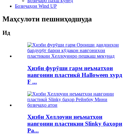
Бозичаро пахш кунед
Бозичаҳои Wind UP
Маҳсулоти пешниҳодшуда
Ид
Ҳизби фурӯши гарм неъматҳои
навгонии пластикӣ Halloween хурд
F ...
Ҳизби Хеллоуин неъматҳои
навгонии пластикии Slinky баҳори
Ра...