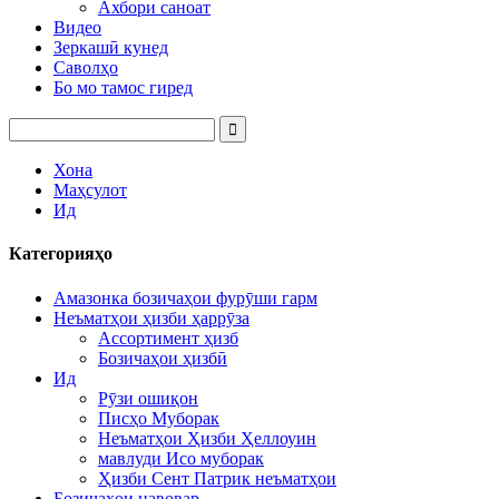
Ахбори саноат
Видео
Зеркашӣ кунед
Саволҳо
Бо мо тамос гиред
Хона
Маҳсулот
Ид
Категорияҳо
Амазонка бозичаҳои фурӯши гарм
Неъматҳои ҳизби ҳаррӯза
Ассортимент ҳизб
Бозичаҳои ҳизбӣ
Ид
Рӯзи ошиқон
Писҳо Муборак
Неъматҳои Ҳизби Ҳеллоуин
мавлуди Исо муборак
Ҳизби Сент Патрик неъматҳои
Бозичаҳои навовар