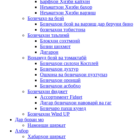
Барфҳои Ҳизби кайҳон
Неъматҳои Ҳизби баҳор
Неъматҳои Ҳизби варзиш
Бозичаҳо ва бозӣ
Бозичаҳои бозӣ ва варзиш дар беруни бино
бозичаҳои тобистона
Бозичаҳои таълимӣ
Блокҳои сохтмонӣ
Бозии шохмот
Дигарон
Вонамуд бозӣ ва томактабӣ
Бозичаҳои силоҳи Косплей
Бозичаҳои духтур
Ошхона ва бозичаҳои пухтупаз
Бозичаҳои ороишӣ
Бозичаҳои асбобҳо
Бозичаҳои фиджет
Ассортимент Fidget
Дигар бозичаҳои навоварӣ ва гаг
Бозичаро пахш кунед
Бозичаҳои Wind UP
Дар бораи мо
Намоиши ширкат
Ахбор
Хабарҳои ширкат