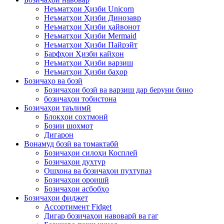
Неъматҳои Ҳизби Unicorn
Неъматҳои Ҳизби Динозавр
Неъматҳои Ҳизби ҳайвонот
Неъматҳои Ҳизби Mermaid
Неъматҳои Ҳизби Пайрэйт
Барфҳои Ҳизби кайҳон
Неъматҳои Ҳизби варзиш
Неъматҳои Ҳизби баҳор
Бозичаҳо ва бозӣ
Бозичаҳои бозӣ ва варзиш дар беруни бино
бозичаҳои тобистона
Бозичаҳои таълимӣ
Блокҳои сохтмонӣ
Бозии шохмот
Дигарон
Вонамуд бозӣ ва томактабӣ
Бозичаҳои силоҳи Косплей
Бозичаҳои духтур
Ошхона ва бозичаҳои пухтупаз
Бозичаҳои ороишӣ
Бозичаҳои асбобҳо
Бозичаҳои фиджет
Ассортимент Fidget
Дигар бозичаҳои навоварӣ ва гаг