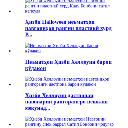
Ҳизби Halloween неъматҳои
навгониҳои рангин пластикӣ хурд
P...
Неъматҳои Ҳизби Хеллоуин барои
кӯдакон
Ҳизби Ҳеллоуин дастпонаи
навоварии рангорангро пешкаш
мекунад...