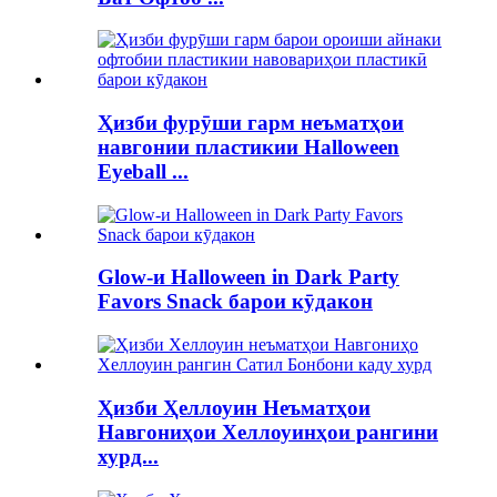
Ҳизби фурӯши гарм неъматҳои
навгонии пластикии Halloween
Eyeball ...
Glow-и Halloween in Dark Party
Favors Snack барои кӯдакон
Ҳизби Ҳеллоуин Неъматҳои
Навгониҳои Хеллоуинҳои рангини
хурд...