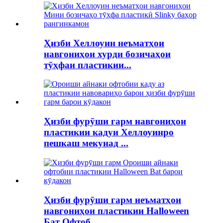
Ҳизби Хеллоуин неъматҳои
навгониҳои хурди бозичаҳои
тӯҳфаи пластикии...
Ҳизби фурӯши гарм навгониҳои
пластикии кадуи Хеллоуинро
пешкаш мекунад ...
Ҳизби фурӯши гарм неъматҳои
навгониҳои пластикии Halloween
Бат Офтоб ...