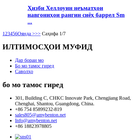
Ҳизби Хеллоуин неъматҳои
навгониҳои рангин сиёҳ баррел Sm
...
1
2
3
4
5
6
Оянда >
>>
Саҳифа 1/7
ИЛТИМОСҲОИ МУФИД
Дар бораи мо
Бо мо тамос гиред
Саволҳо
бо мо тамос гиред
301, Building C, CHKC Innovate Park, Chengjiang Road,
Chenghai, Shantou, Guangdong, China.
+86 754 85899232-819
sales805@amybenton.net
Info@amybenton.net
+86 18823978805