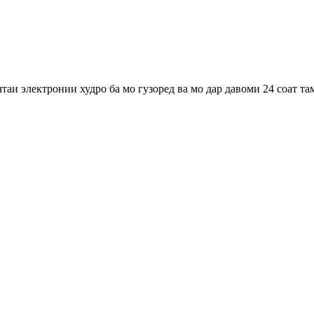
таи электронии худро ба мо гузоред ва мо дар давоми 24 соат та