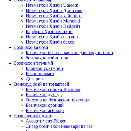
Неъматҳои Ҳизби Unicorn
Неъматҳои Ҳизби Динозавр
Неъматҳои Ҳизби ҳайвонот
Неъматҳои Ҳизби Mermaid
Неъматҳои Ҳизби Пайрэйт
Барфҳои Ҳизби кайҳон
Неъматҳои Ҳизби варзиш
Неъматҳои Ҳизби баҳор
Бозичаҳо ва бозӣ
Бозичаҳои бозӣ ва варзиш дар беруни бино
бозичаҳои тобистона
Бозичаҳои таълимӣ
Блокҳои сохтмонӣ
Бозии шохмот
Дигарон
Вонамуд бозӣ ва томактабӣ
Бозичаҳои силоҳи Косплей
Бозичаҳои духтур
Ошхона ва бозичаҳои пухтупаз
Бозичаҳои ороишӣ
Бозичаҳои асбобҳо
Бозичаҳои фиджет
Ассортимент Fidget
Дигар бозичаҳои навоварӣ ва гаг