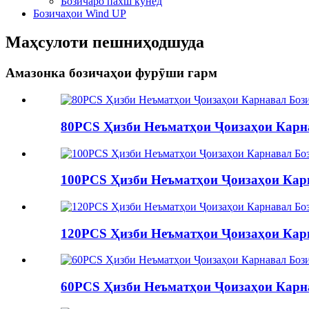
Бозичаро пахш кунед
Бозичаҳои Wind UP
Маҳсулоти пешниҳодшуда
Амазонка бозичаҳои фурӯши гарм
80PCS Ҳизби Неъматҳои Ҷоизаҳои Карна
100PCS Ҳизби Неъматҳои Ҷоизаҳои Карн
120PCS Ҳизби Неъматҳои Ҷоизаҳои Карн
60PCS Ҳизби Неъматҳои Ҷоизаҳои Карна