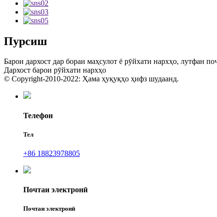
Пурсиш
Барои дархост дар бораи маҳсулот ё рӯйхати нархҳо, лутфан поч
Дархост барои рӯйхати нархҳо
© Copyright-2010-2022: Ҳама ҳуқуқҳо ҳифз шудаанд.
Телефон
Тел
+86 18823978805
Почтаи электронӣ
Почтаи электронӣ