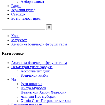
Ахбори саноат
Видео
Зеркашӣ кунед
Саволҳо
Бо мо тамос гиред
Хона
Маҳсулот
Амазонка бозичаҳои фурӯши гарм
Категорияҳо
Амазонка бозичаҳои фурӯши гарм
Неъматҳои ҳизби ҳаррӯза
Ассортимент ҳизб
Бозичаҳои ҳизбӣ
Ид
Рӯзи ошиқон
Писҳо Муборак
Неъматҳои Ҳизби Ҳеллоуин
мавлуди Исо муборак
Ҳизби Сент Патрик неъматҳои
Бозичаҳои навовар