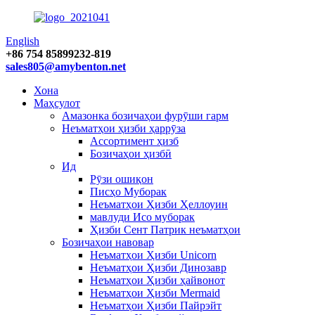
English
+86 754 85899232-819
sales805@amybenton.net
Хона
Маҳсулот
Амазонка бозичаҳои фурӯши гарм
Неъматҳои ҳизби ҳаррӯза
Ассортимент ҳизб
Бозичаҳои ҳизбӣ
Ид
Рӯзи ошиқон
Писҳо Муборак
Неъматҳои Ҳизби Ҳеллоуин
мавлуди Исо муборак
Ҳизби Сент Патрик неъматҳои
Бозичаҳои навовар
Неъматҳои Ҳизби Unicorn
Неъматҳои Ҳизби Динозавр
Неъматҳои Ҳизби ҳайвонот
Неъматҳои Ҳизби Mermaid
Неъматҳои Ҳизби Пайрэйт