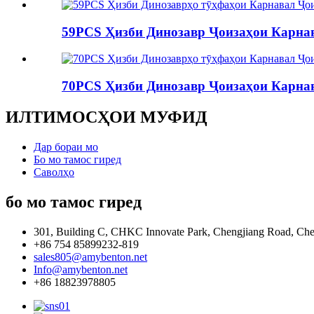
59PCS Ҳизби Динозавр Ҷоизаҳои Карнав
70PCS Ҳизби Динозавр Ҷоизаҳои Карнав
ИЛТИМОСҲОИ МУФИД
Дар бораи мо
Бо мо тамос гиред
Саволҳо
бо мо тамос гиред
301, Building C, CHKC Innovate Park, Chengjiang Road, Che
+86 754 85899232-819
sales805@amybenton.net
Info@amybenton.net
+86 18823978805