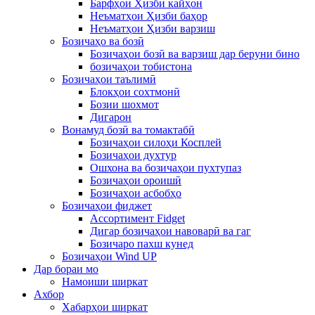
Барфҳои Ҳизби кайҳон
Неъматҳои Ҳизби баҳор
Неъматҳои Ҳизби варзиш
Бозичаҳо ва бозӣ
Бозичаҳои бозӣ ва варзиш дар беруни бино
бозичаҳои тобистона
Бозичаҳои таълимӣ
Блокҳои сохтмонӣ
Бозии шохмот
Дигарон
Вонамуд бозӣ ва томактабӣ
Бозичаҳои силоҳи Косплей
Бозичаҳои духтур
Ошхона ва бозичаҳои пухтупаз
Бозичаҳои ороишӣ
Бозичаҳои асбобҳо
Бозичаҳои фиджет
Ассортимент Fidget
Дигар бозичаҳои навоварӣ ва гаг
Бозичаро пахш кунед
Бозичаҳои Wind UP
Дар бораи мо
Намоиши ширкат
Ахбор
Хабарҳои ширкат